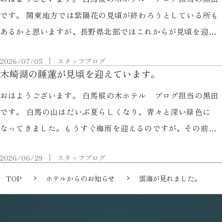
です。 関東地方では紫陽花の見頃が終わろうとしている所も
と思います。 …
あるかと思いますが、長野県北部ではこれからが見頃を迎え
ます。 今回は白馬村の岩岳新田に紫陽花を見に行ってきまし
2026/07/05
スタッフブログ
た。 ここは古くからある宿屋街で約300mある通り沿いに紫陽
木崎湖の睡蓮が見頃を迎えています。
花が咲いています。ホテルからだと車で7分程度の所です。
おはようございます。 白馬樅の木ホテル ブログ担当の黒田
最近はカフェなんかも出来ていますので、ちょっとお茶しな
です。 白馬の山はだいぶ夏らしくなり、青々と深い緑色に
がら、の …
なってきました。もうすぐ梅雨を迎えるのですが、その前に
睡蓮が見頃を迎える時季ですので、仕事の帰りがけに木崎湖
2026/06/29
スタッフブログ
へ寄ってきました。 例年ですと、6月末から7月にかけてが見
頃なのですが、今年はすでに見頃のピークが来ています。い
TOP
ホテルからのお知らせ
雲海が見れました。
つもより1週間程度早い感じです。 これから登山などで、夏
の花を見に予定 …