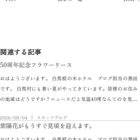
関連する記事
50周年記念フラワーリース
おはようございます。 白馬樅の木ホテル ブログ担当の黒田
です。 白馬村にも暑い夏がやってきています。皆様のお住み
の地域はどうですか？ニュースだと気温40度なんてのを見る
時があるのですが、体調に気を付けていただければと思いま
2026/08/04
スタッフブログ
す。 白馬も以前に比べれば暑いのですが、それでも30度行く
紫陽花がもうすぐ見頃を迎えます。
日が稀なぐらいですので、都心に比べたらだいぶ過ごしやす
おはようございます。 白馬樅の木ホテル ブログ担当の黒田
いのですので、是非、白馬へのんびりしに来ていただけたら