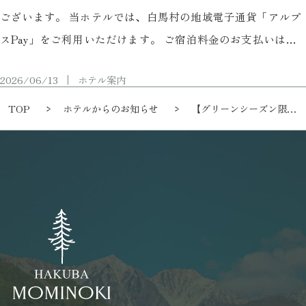
ございます。 当ホテルでは、白馬村の地域電子通貨「アルプ
スPay」をご利用いただけます。 ご宿泊料金のお支払いはも
ちろん、レストランでのお食事やお飲み物、ご宴会・パー
2026/06/13
ホテル案内
ティープランのお支払いにもご利用いただけます。 【アルプ
スPayご利用対象】・宿泊料金・レストランでの飲食代・宴
TOP
ホテルからのお知らせ
【グリーンシーズン限定】テラスBBQ＆鉄板グリルプランのお知らせ
会、パーティープラン・館内での各種お支払い スマートフォ
ンで簡単にお …