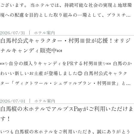
ございます。 当ホテルでは、持続可能な社会の実現と地球環
境への配慮を目的とした取り組みの一環として、プラスチッ
ク使用量削減のため、客室アメニティの設置方法を変更いた
2026/07/31
ホテル案内
します。 これまで客室にご用意しておりました一部アメニ
白馬村公式キャラクター・村男Ⅲ世が応援！オリジ
ティは、フロント横の「アメニティコーナー」に設置し、お
ナルキャンディ販売中🍬
客様ご自身で必要なものをお取りいただくスタイルへ変更い
🍬✨自分の顔入りキャンディをPRする村男Ⅲ世✨🍬 白馬のか
たします。 opl …
わいい新しいお土産が登場しました😊 白馬村公式キャラク
ター「ヴィクトワール・シュヴァルブラン・村男Ⅲ世」と、
もみの木をデザインしたオリジナルキャンディ🍬🌲 先日、道
2026/07/01
ホテル案内
の駅白馬では村男Ⅲ世が商品のPRのお手伝いをしてくれまし
白馬樅の木ホテルでアルプスPayがご利用いただけま
た✨ 自分の顔が入ったキャンディと一緒に、白馬の魅力を皆
す！
さまへお届けしています😊 カラフルでかわいらしいキャン
いつも白馬樅の木ホテルをご利用いただき、誠にありがとう
ディは、白馬 …