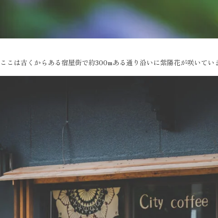
ここは古くからある宿屋街で約300mある通り沿いに紫陽花が咲いてい